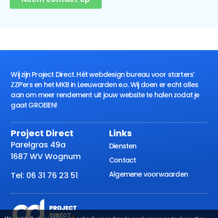
Wij zijn Project Direct. Hét webdesign bureau voor starters’
ZZP’ers en het MKB in Leeuwarden e.o. Wij doen er echt alles
aan om meer rendement uit jouw website te halen zodat je
gaat GROEIEN!
Project Direct
Links
Parelgras 49a
Diensten
1687 WV Wognum
Contact
Algemene voorwaarden
Tel: 06 31 76 23 51