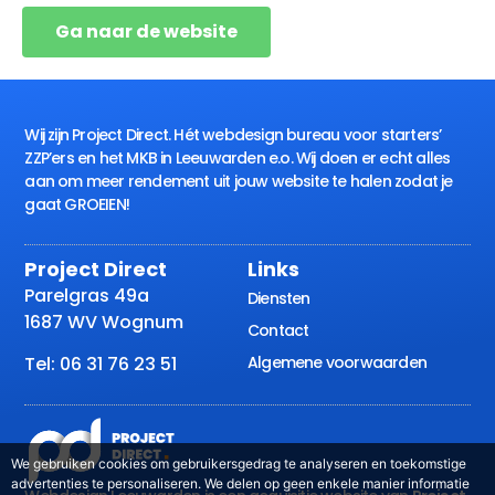
Ga naar de website
Wij zijn Project Direct. Hét webdesign bureau voor starters’
ZZP’ers en het MKB in Leeuwarden e.o. Wij doen er echt alles
aan om meer rendement uit jouw website te halen zodat je
gaat GROEIEN!
Project Direct
Links
Parelgras 49a
Diensten
1687 WV Wognum
Contact
Algemene voorwaarden
Tel: 06 31 76 23 51
We gebruiken cookies om gebruikersgedrag te analyseren en toekomstige
advertenties te personaliseren. We delen op geen enkele manier informatie