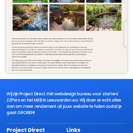
Wij zijn Project Direct. Hét webdesign bureau voor starters’
ZZP’ers en het MKB in Leeuwarden e.o. Wij doen er echt alles
aan om meer rendement uit jouw website te halen zodat je
gaat GROEIEN!
Project Direct
Links