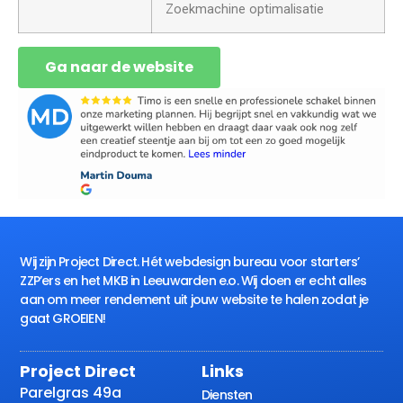
Zoekmachine optimalisatie
Ga naar de website
Wij zijn Project Direct. Hét webdesign bureau voor starters’
ZZP’ers en het MKB in Leeuwarden e.o. Wij doen er echt alles
aan om meer rendement uit jouw website te halen zodat je
gaat GROEIEN!
Project Direct
Links
Parelgras 49a
Diensten